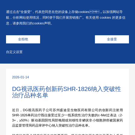
EN
中
通过点击"全接受”，代表您同意在您的设备上存储cookies，以加强网站导
航，分析网站使用情况，同时便于我们开展营销推广。有关使用 cookies 的更多信
息，请参阅我们的cookies声明。
首页
>
新闻与媒体
全拒绝
全接受
新闻速递
自定义设置
2026-01-14
DG视讯医药创新药SHR-1826纳入突破性
治疗品种名单
近日，DG视讯医药子公司苏州盛迪亚生物医药有限公司的创新药注射用
SHR-1826单药治疗既往接受过至少一线系统性治疗失败的c-Met过表达（2-
3+，≥50%）驱动基因阴性局部晚期或转移性非鳞状非小细胞肺癌被国家药
品监督管理局药品审评中心纳入突破性治疗品种名单。