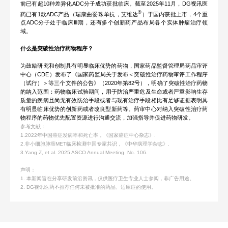
前已有超10种差异化ADC分子成功获批临床。截至2025年11月，DG视讯医
®
药已有1款ADC产品（瑞康曲妥珠单抗，艾维达
）于国内获批上市，4个重
点ADC分子处于临床Ⅲ期，还有多个创新药产品布局各个实体肿瘤治疗领
域。
什么是突破性治疗药物程序？
为鼓励研究和创制具有明显临床优势的药物，国家药品监督管理局药品审评
中心（CDE）发布了《国家药监局关于发布＜突破性治疗药物审评工作程序
（试行）＞等三个文件的公告》（2020年第82号），明确了突破性治疗药物
的纳入范围：药物临床试验期间，用于防治严重危及生命或者严重影响生存
质量的疾病且尚无有效防治手段或者与现有治疗手段相比有足够证据表明具
有明显临床优势的创新药或者改良型新药等。药审中心对纳入突破性治疗药
物程序的药物优先配置资源进行沟通交流，加强指导并促进药物研发。
参考文献：
1.2022年中国癌症发病率和死亡率，《国家癌症中心杂志》.
2.非小细胞肺癌MET临床检测中国专家共识，《中华病理学杂志》.
3.Yang Z, et al. 2025 ASCO Annual Meeting. No. 106.
声明：
1. 本新闻旨在分享研发前沿资讯，仅供医疗卫生专业人士参阅，非广告用途。
2. DG视讯医药不推荐任何未被批准的药品、适应症的使用。