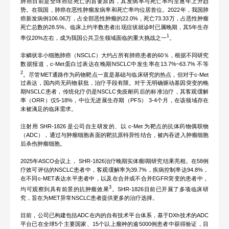
肺癌目前是全球癌症死亡的首要原因，其发病率与死亡率均呈逐年上升趋
势。在我国，肺癌在恶性肿瘤发病率和死亡率均位居首位。2022年，我国肺
癌新发病例106.06万，占全部恶性肿瘤的22.0%，死亡73.33万，占恶性肿瘤
死亡总数的28.5%。临床上约半数患者出现症状就诊时已属晚期，其5年生存
1
率仅20%左右，成为我国公共卫生领域面临的重大挑战之一
。
非鳞状非小细胞肺癌（NSCLC）大约占所有肺癌患者的60％，根据不同研究
数据报道，c-Met蛋白过表达在晚期NSCLC中发生率在13.7%~63.7% 不等
2
。尽管MET通路作为药物靶点一直是基础与临床研究的热点，但对于c-Met
过表达，国内尚无药物获批，治疗手段有限。对于无明确驱动基因突变的晚
期NSCLC患者，传统化疗仍是NSCLC免疫耐药后的标准治疗，其客观缓解
率（ORR）仅5-18%，中位无进展生存期（PFS） 3-4个月，在该领域存在
未被满足的临床需求。
注射用 SHR-1826 是公司自主研发的、以 c-Met 为靶点的抗体药物偶联物
（ADC），通过与肿瘤细胞表面的靶抗原特异性结合，被内吞进入肿瘤细胞
后杀伤肿瘤细胞。
2025年ASCO会议上， SHR-1826治疗晚期实体瘤Ⅰ期研究结果亮相。在58例
疗效可评估的NSCLC患者中，客观缓解率为39.7%，疾病控制率达94.8%，
在不同c-MET表达水平患者中，以及在合并或不合并EGFR突变的患者中，
3
均可观察到具有前景的抗肿瘤效果
。SHR-1826目前已开展了多项临床研
究，旨在为MET异常NSCLC患者提供更多的治疗选择。
目前，公司已构建包括ADC在内的自有技术平台体系，基于DXh技术的ADC
平台已在全球5个主要国家、15个以上瘤种的逾5000例患者中获得验证，目